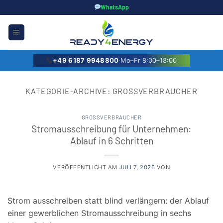
Zum
WhatsApp
Inhalt
springen
+49 6187 9948800
·
Mo–Fr 8:00–18:00
KATEGORIE-ARCHIVE:
GROSSVERBRAUCHER
GROSSVERBRAUCHER
Stromausschreibung für Unternehmen:
Ablauf in 6 Schritten
VERÖFFENTLICHT AM
JULI 7, 2026
VON
Strom ausschreiben statt blind verlängern: der Ablauf
einer gewerblichen Stromausschreibung in sechs