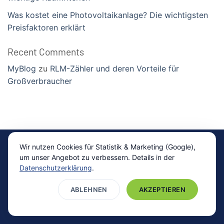
Was kostet eine Photovoltaikanlage? Die wichtigsten
Preisfaktoren erklärt
Recent Comments
MyBlog
zu
RLM-Zähler und deren Vorteile für
Großverbraucher
Impressum
|
Datenschutz
Wir nutzen Cookies für Statistik & Marketing (Google),
um unser Angebot zu verbessern. Details in der
Copyright 2026 ©
ready4energy Vertriebsgesellschaft
Datenschutzerklärung
.
mbH
ABLEHNEN
AKZEPTIEREN