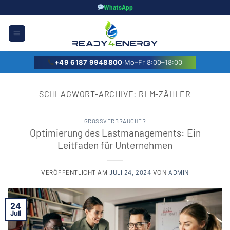
Zum
WhatsApp
Inhalt
springen
+49 6187 9948800
·
Mo–Fr 8:00–18:00
SCHLAGWORT-ARCHIVE:
RLM-ZÄHLER
GROSSVERBRAUCHER
Optimierung des Lastmanagements: Ein
Leitfaden für Unternehmen
VERÖFFENTLICHT AM
JULI 24, 2024
VON
ADMIN
24
Juli