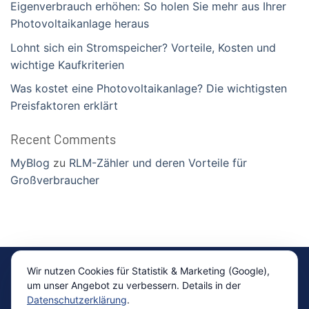
Eigenverbrauch erhöhen: So holen Sie mehr aus Ihrer
Photovoltaikanlage heraus
Lohnt sich ein Stromspeicher? Vorteile, Kosten und
wichtige Kaufkriterien
Was kostet eine Photovoltaikanlage? Die wichtigsten
Preisfaktoren erklärt
Recent Comments
MyBlog
zu
RLM-Zähler und deren Vorteile für
Großverbraucher
Impressum
|
Datenschutz
Wir nutzen Cookies für Statistik & Marketing (Google),
um unser Angebot zu verbessern. Details in der
Copyright 2026 ©
ready4energy Vertriebsgesellschaft
Datenschutzerklärung
.
mbH