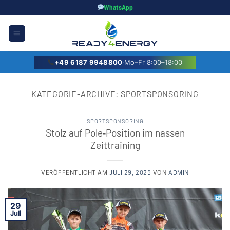
Zum
WhatsApp
Inhalt
springen
+49 6187 9948800
·
Mo–Fr 8:00–18:00
KATEGORIE-ARCHIVE:
SPORTSPONSORING
SPORTSPONSORING
Stolz auf Pole‑Position im nassen
Zeittraining
VERÖFFENTLICHT AM
JULI 29, 2025
VON
ADMIN
29
Juli