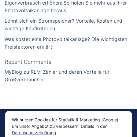
Eigenverbrauch erhöhen: So holen Sie mehr aus Ihrer
Photovoltaikanlage heraus
Lohnt sich ein Stromspeicher? Vorteile, Kosten und
wichtige Kaufkriterien
Was kostet eine Photovoltaikanlage? Die wichtigsten
Preisfaktoren erklärt
Recent Comments
MyBlog
zu
RLM-Zähler und deren Vorteile für
Großverbraucher
Impressum
|
Datenschutz
Wir nutzen Cookies für Statistik & Marketing (Google),
um unser Angebot zu verbessern. Details in der
Copyright 2026 ©
ready4energy Vertriebsgesellschaft
Datenschutzerklärung
.
mbH