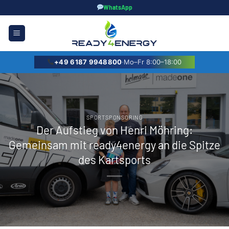
Zum
WhatsApp
Inhalt
springen
+49 6187 9948800
·
Mo–Fr 8:00–18:00
SPORTSPONSORING
Der Aufstieg von Henri Möhring:
Gemeinsam mit ready4energy an die Spitze
des Kartsports