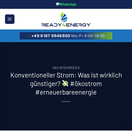
Zum
WhatsApp
Inhalt
springen
+49 6187 9948800
·
Mo–Fr 8:00–18:00
UNCATEGORIZED
Konventioneller Strom: Was ist wirklich
günstiger?
#ökostrom
#erneuerbareenergie